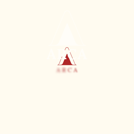
ARCA
A
R
C
A